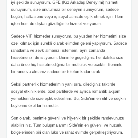
iyi şekilde sunuyorum. GFE (Kız Arkadaş Deneyimi) hizmeti
sunuyorum, size unutulmaz bir deneyim sunuyorum, sadece
bugün, hafta sonu veya iş seyahatinizde eşlik etmek için. Hem
içten hem de dıştan güzelliğimle hizmet veriyorum.
Sadece VIP hizmetler sunuyorum, bu yüzden her hizmetimi size
özel kılmak için sürekli olarak elimden geleni yapıyorum. Sadece
rahatlama ve zevk almanızı istemem, aynı zamanda
hissetmenizi de istiyorum. Benimle geçirdiğiniz her dakika size
daha önce hiç hissetmediğiniz bir mutluluk verecektir. Benimle
bir randevu almanız sadece bir telefon kadar uzak.
Seksi partnerlik hizmetlerimin yanı sıra, dilediğiniz taktirde
sosyal etkinliklerde, özel partilerde ve ayrıca romantik akşam
yemeklerinde size eşlik edebilirim. Bu, Side’nin en elit ve seçkin
beylerine özel bir hizmettir.
Son olarak, benimle güvenli ve hijyenik bir şekilde randevunuzu
alabilirsiniz. Tüm buluşmalarımı Side’nin en güvenli ve huzurlu
bölgelerinden biri olan lüks ve rahat evimde gerçekleştiriyorum.