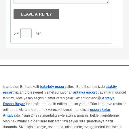
5 ×
= ten
© 2026 Antalya Escort Bayan ®, Antalya bayan escortlar. Elit Escort. All
Rights Reserved.
istanbulun En haraketli
bakırköy escort
sitesi. Bu elit semtimizde
ataköy
escort
kızları profesyonel hizmet sunuyorlar.
antalya escort
bayanların güncel
tanıtımı. Antalya'nın seçkin hizmet veren çekici kızları toplandığı
Antalya
Escort Bayan
'lar tarafından tercih edilen tanıtım yeridir. Tüm ilanlar ve resimler
orijinaldır. Akıllara durgunluk verecek hizmetin emekçisi
escort kızlar
Antalya
'da 7 gün 24 saat mantalitesiyle sizin aramanızı bekler. kendilerine
olan bakımlarıyla diğer illere fark atan tatlı şeyler size şımartmaya hazır
durumda. Sizin için tekneye, rezidansa, ofise, otele, eve gelmeleri için istekte